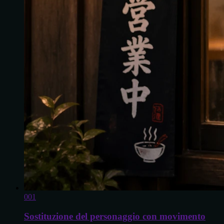
0
01
Sostituzione del personaggio con movimento