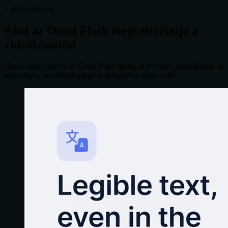
// differentiators
Ahol az Omni Flash megváltoztatja a
videókészítést
Három mód, ahogy az Omni Flash túllép az egyszeri generáláson, és
irányítható, beszélgetésalapú videószerkesztéssé válik.