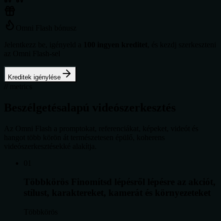
Omni Flash bónusz
Jelentkezz be, igényeld a
100 ingyen kreditet
, és kezdj szerkeszteni
az Omni Flash-sel
Kreditek igénylése
// metrics
Beszélgetésalapú videószerkesztés
Az Omni Flash a promptokat, referenciákat, képeket, videót és
hangot több körön át természetesen épülő, koherens
videószerkesztésekké alakítja.
0
1
Többkörös
Finomítsd lépésről lépésre az akciót,
stílust, karaktereket, kamerát és környezeteket
Többkörös