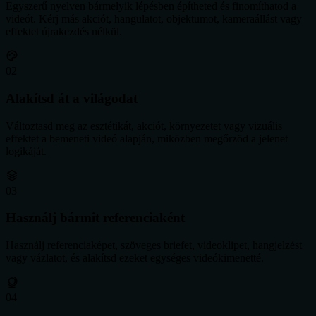
Egyszerű nyelven bármelyik lépésben építheted és finomíthatod a
videót. Kérj más akciót, hangulatot, objektumot, kameraállást vagy
effektet újrakezdés nélkül.
0
2
Alakítsd át a világodat
Változtasd meg az esztétikát, akciót, környezetet vagy vizuális
effektet a bemeneti videó alapján, miközben megőrzöd a jelenet
logikáját.
0
3
Használj bármit referenciaként
Használj referenciaképet, szöveges briefet, videoklipet, hangjelzést
vagy vázlatot, és alakítsd ezeket egységes videókimenetté.
0
4