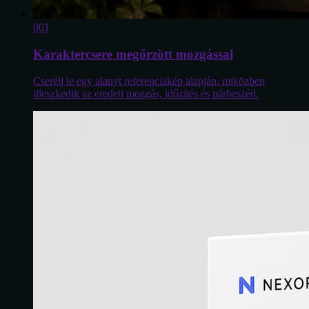
0
01
Karaktercsere megőrzött mozgással
Cserélj le egy alanyt referenciakép alapján, miközben
illeszkedik az eredeti mozgás, időzítés és párbeszéd.