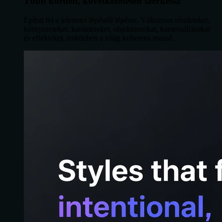
Több körben, következetesen szerkessz
Építsd fel a jelenetet lépésről lépésre. Változtass részleteket,
környezeteket, karaktereket, objektumokat, kameraállásokat
és effekteket, miközben a világ koherens marad.