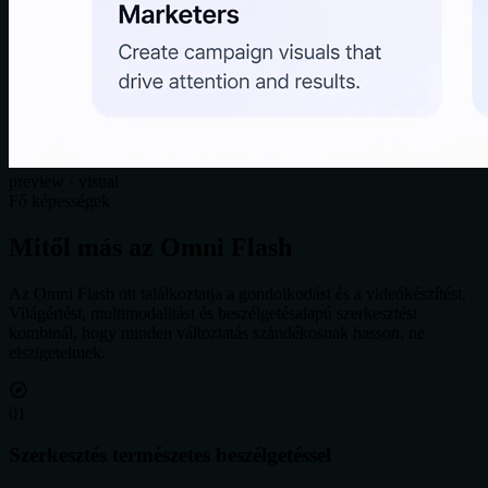
preview · visual
Fő képességek
Mitől más az Omni Flash
Az Omni Flash ott találkoztatja a gondolkodást és a videókészítést.
Világértést, multimodalitást és beszélgetésalapú szerkesztést
kombinál, hogy minden változtatás szándékosnak hasson, ne
elszigeteltnek.
0
1
Szerkesztés természetes beszélgetéssel