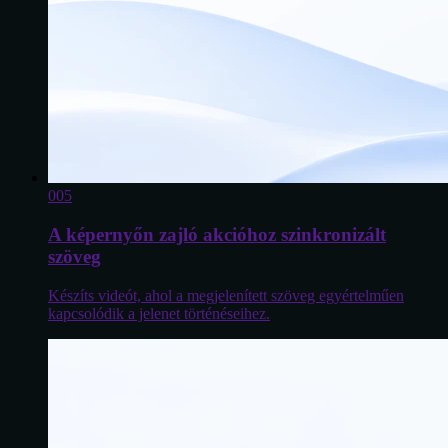
0
05
A képernyőn zajló akcióhoz szinkronizált
szöveg
Készíts videót, ahol a megjelenített szöveg egyértelműen
kapcsolódik a jelenet történéseihez.