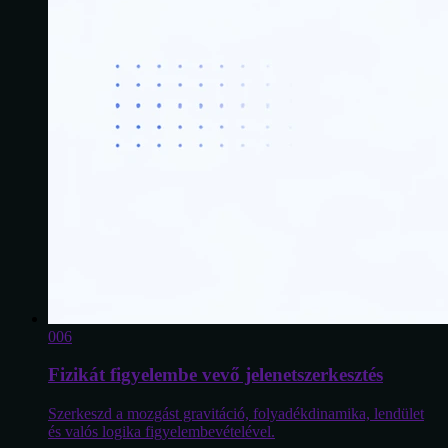
0
06
Fizikát figyelembe vevő jelenetszerkesztés
Szerkeszd a mozgást gravitáció, folyadékdinamika, lendület
és valós logika figyelembevételével.