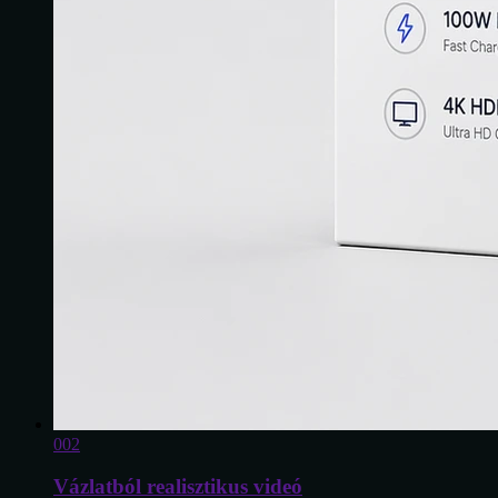
0
02
Vázlatból realisztikus videó