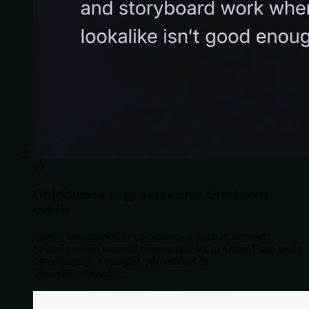
02
Objektumok vagy karakterek természetes
cseréje
Cserélj karaktereket és objektumokat pusztán kéréssel.
Szükség esetén használj referenciaképet, az Omni Flash pedig
összehangolja a mozgást, párbeszédet és
jelenetfolytonosságot.