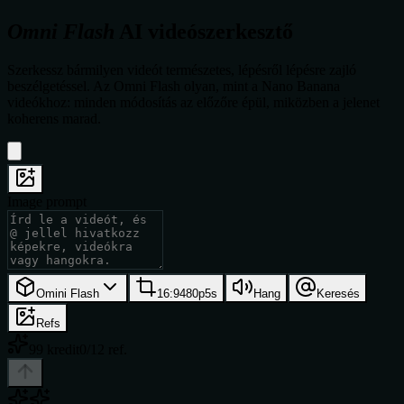
Omni Flash
AI videószerkesztő
Szerkessz bármilyen videót természetes, lépésről lépésre zajló
beszélgetéssel. Az Omni Flash olyan, mint a Nano Banana
videókhoz: minden módosítás az előzőre épül, miközben a jelenet
koherens marad.
Image prompt
Omini Flash
16:9
480p
5
s
Hang
Keresés
Refs
99 kredit
0/12 ref.