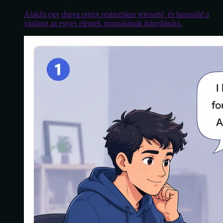
Alakíts egy durva rajzot realisztikus jelenetté, és használd a
vázlatot az egyes elemek mozgásának irányítására.