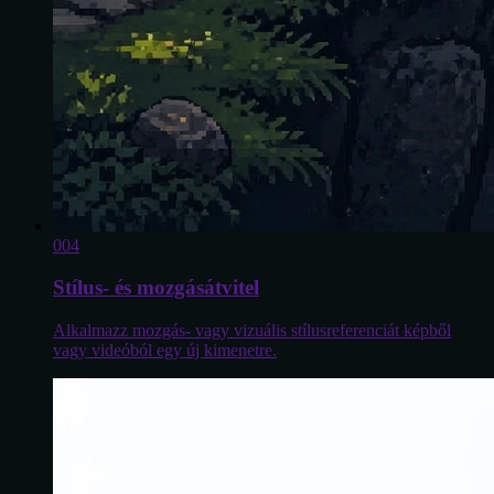
0
04
Stílus- és mozgásátvitel
Alkalmazz mozgás- vagy vizuális stílusreferenciát képből
vagy videóból egy új kimenetre.