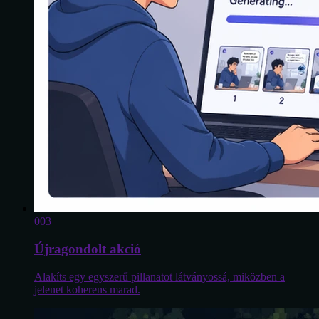
0
03
Újragondolt akció
Alakíts egy egyszerű pillanatot látványossá, miközben a
jelenet koherens marad.