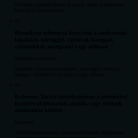
Finomítsd lépésről lépésre az akciót, stílust, karaktereket,
kamerát és környezeteket
0
2
Bármilyen referencia
Irányítsd a szerkesztést
képekkel, szöveggel, videóval, hanggal,
vázlatokkal, mozgással vagy stílussal
Bármilyen referencia
Irányítsd a szerkesztést képekkel, szöveggel, videóval,
hanggal, vázlatokkal, mozgással vagy stílussal
0
3
Koherens
Tartsd következetesen a jeleneteket
konkrét objektumok, akciók vagy effektek
módosítása közben
Koherens
Tartsd következetesen a jeleneteket konkrét objektumok,