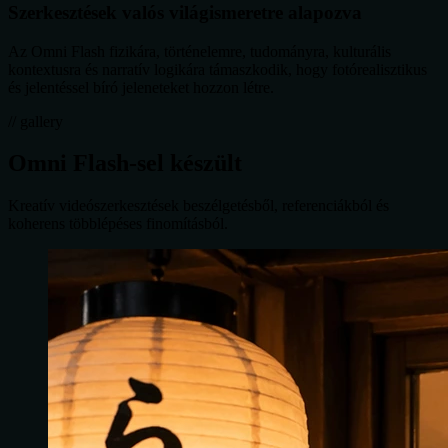
Szerkesztések valós világismeretre alapozva
Az Omni Flash fizikára, történelemre, tudományra, kulturális
kontextusra és narratív logikára támaszkodik, hogy fotórealisztikus
és jelentéssel bíró jeleneteket hozzon létre.
// gallery
Omni Flash-sel készült
Kreatív videószerkesztések beszélgetésből, referenciákból és
koherens többlépéses finomításból.