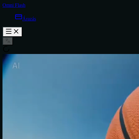
Omni Flash
Árazás