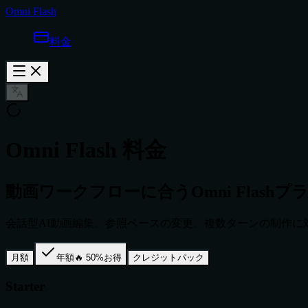
Omni Flash
料金
Omni Flash 料金
動画ワークフローに合うOmni Flashプ
会話型AI動画編集、参照ベースの変更、複数ターンの制作に対応
月額
年額
🔥 50%お得
クレジットパック
Starter