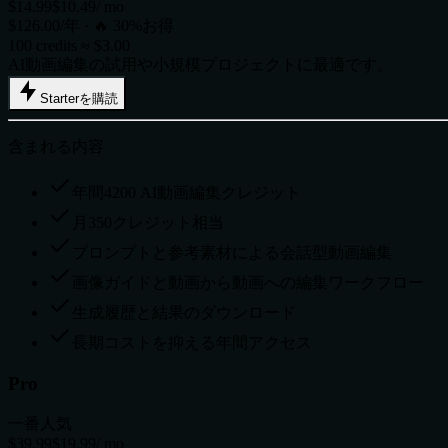
$14.99
$10.49
/ mo
$126.00/年 · 🔥 30%お得
100 credits ≈ $3.00
AI動画編集の試用や小規模プロジェクトに最適です。
Starterを購読
含まれる内容
年間4200 AI動画編集クレジット
月350クレジット相当
プロンプトと参考素材による会話型動画編集
画像ガイドと動画から動画への編集ワークフロー
生成履歴と結果のダウンロード
長期コストを抑える年間アクセス
Pro
一番人気
$39.99
$19.99
/ mo