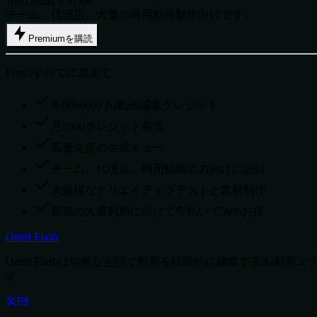
100 credits ≈ $1.08
チーム、代理店、大量の商用動画制作向けです。
Premiumを購読
Proのすべてに加えて
年間66000 AI動画編集クレジット
月5500クレジット相当
高優先度の生成キュー
チーム、代理店、商用動画出力向けに設計
大規模なクリエイティブテストと素材制作
長期の大量利用に向けて年払いで50%お得
Omni Flash
Omni Flashは自然な会話で動画を段階的に編集するA
す。