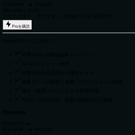
$239.94/年 · 🔥 50%お得
100 credits ≈ $1.25
クリエイター、マーケター、動画のプロに最適です。
Proを購読
Starterのすべてに加えて
年間19200 AI動画編集クレジット
月1600クレジット相当
頻繁な制作反復向けの優先キュー
複数ターンの調整と複数バリエーションの探索
個人・商用プロジェクトで利用可能
年払いで50%お得、長期の動画制作に最適
Premium
$119
$59.5
/ mo
$714.00/年 · 🔥 50%お得