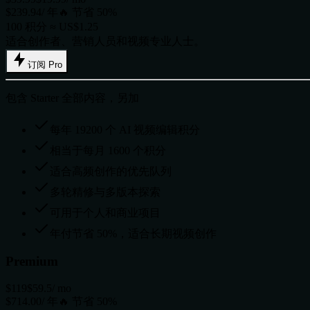
$239.94/ 年
🔥 节省 50%
100 积分 ≈ US$1.25
适合创作者、营销人员和视频专业人士。
订阅 Pro
包含 Starter 全部内容，另加
每年 19200 个 AI 视频编辑积分
相当于每月 1600 个积分
适合高频创作的优先队列
多轮精修与多版本探索
可用于个人和商业项目
年付节省 50%，适合长期视频创作
Premium
$119
$59.5
/ mo
$714.00/ 年
🔥 节省 50%