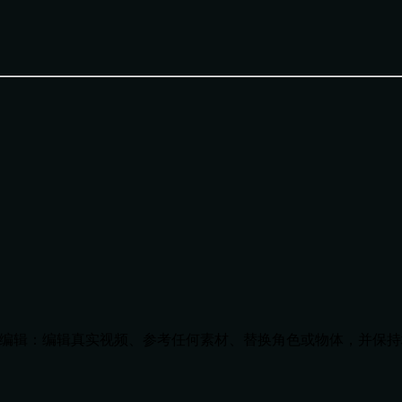
步的对话式编辑：编辑真实视频、参考任何素材、替换角色或物体，并保